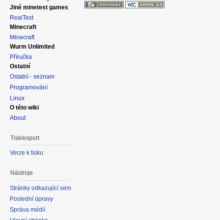
Jiné minetest games
RealTest
Minecraft
Minecraft
Wurm Unlimited
Příručka
Ostatní
Ostatní - seznam
Programování
Linux
O této wiki
About
Tisk/export
Verze k tisku
Nástroje
Stránky odkazující sem
Poslední úpravy
Správa médií