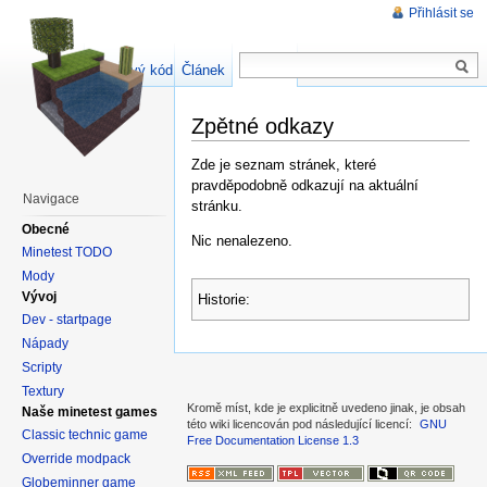
Přihlásit se
Zdrojový kód stránky
Článek
Diskuse
Zpětné odkazy
Zde je seznam stránek, které
pravděpodobně odkazují na aktuální
Navigace
stránku.
Obecné
Nic nenalezeno.
Minetest TODO
Mody
Vývoj
Historie:
Dev - startpage
Nápady
Scripty
Textury
Kromě míst, kde je explicitně uvedeno jinak, je obsah
Naše minetest games
této wiki licencován pod následující licencí:
GNU
Classic technic game
Free Documentation License 1.3
Override modpack
Globeminner game