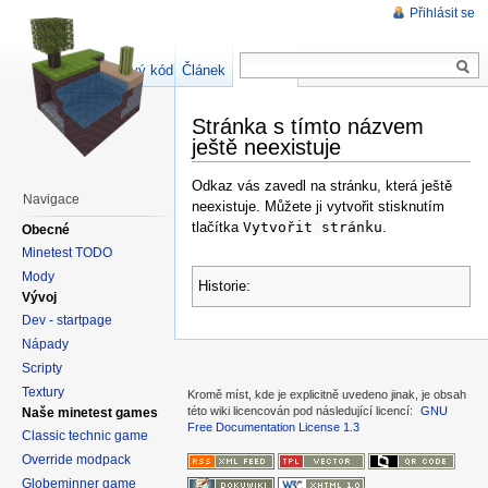
Přihlásit se
Zdrojový kód stránky
Článek
Diskuse
Stránka s tímto názvem
ještě neexistuje
Odkaz vás zavedl na stránku, která ještě
Navigace
neexistuje. Můžete ji vytvořit stisknutím
tlačítka
Vytvořit stránku
.
Obecné
Minetest TODO
Mody
Historie:
Vývoj
Dev - startpage
Nápady
Scripty
Textury
Kromě míst, kde je explicitně uvedeno jinak, je obsah
této wiki licencován pod následující licencí:
GNU
Naše minetest games
Free Documentation License 1.3
Classic technic game
Override modpack
Globeminner game