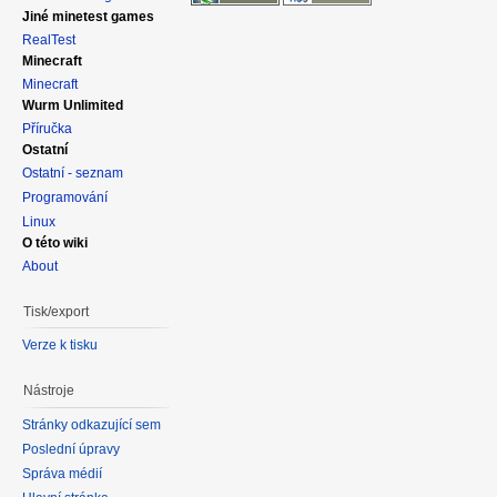
Jiné minetest games
RealTest
Minecraft
Minecraft
Wurm Unlimited
Příručka
Ostatní
Ostatní - seznam
Programování
Linux
O této wiki
About
Tisk/export
Verze k tisku
Nástroje
Stránky odkazující sem
Poslední úpravy
Správa médií