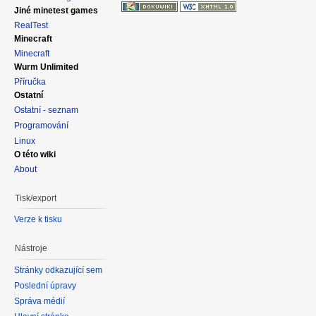
Jiné minetest games
RealTest
Minecraft
Minecraft
Wurm Unlimited
Příručka
Ostatní
Ostatní - seznam
Programování
Linux
O této wiki
About
Tisk/export
Verze k tisku
Nástroje
Stránky odkazující sem
Poslední úpravy
Správa médií