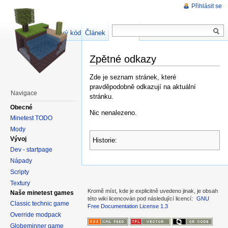
Přihlásit se
Zdrojový kód stránky
Článek
Diskuse
Zpětné odkazy
Zde je seznam stránek, které
pravděpodobně odkazují na aktuální
Navigace
stránku.
Obecné
Nic nenalezeno.
Minetest TODO
Mody
Vývoj
Historie:
Dev - startpage
Nápady
Scripty
Textury
Kromě míst, kde je explicitně uvedeno jinak, je obsah
Naše minetest games
této wiki licencován pod následující licencí:
GNU
Classic technic game
Free Documentation License 1.3
Override modpack
Globeminner game