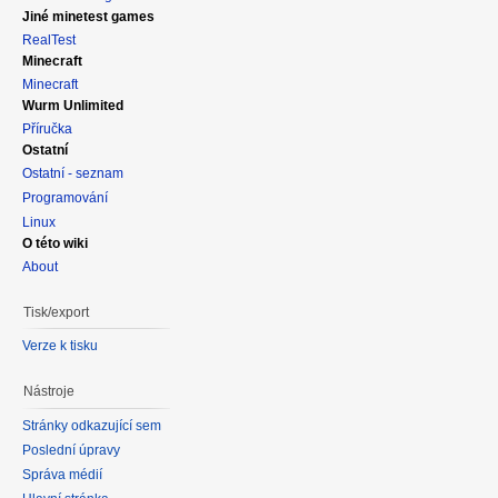
Jiné minetest games
RealTest
Minecraft
Minecraft
Wurm Unlimited
Příručka
Ostatní
Ostatní - seznam
Programování
Linux
O této wiki
About
Tisk/export
Verze k tisku
Nástroje
Stránky odkazující sem
Poslední úpravy
Správa médií