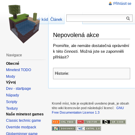
Přihlásit se
Zdrojový kód stránky
Článek
Diskuse
Nepovolená akce
Promiňte, ale nemáte dostatečná oprávnění
k této činnosti. Možná jste se zapomněli
Navigace
přihlásit?
Obecné
Minetest TODO
Historie:
Mody
Vývoj
Dev - startpage
Nápady
Scripty
Kromě míst, kde je explicitně uvedeno jinak, je obsah
této wiki licencován pod následující licencí:
GNU
Textury
Free Documentation License 1.3
Naše minetest games
Classic technic game
Override modpack
Globeminner game