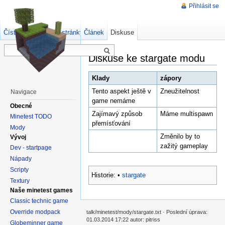
Přihlásit se
Číst
Zdrojový kód stránky
Článek
Starší verze
Diskuse
Diskuse ke stargate modu
Klady
zápory
Tento aspekt ještě v
Zneužitelnost
Navigace
game nemáme
Obecné
Zajímavý způsob
Máme multispawn
Minetest TODO
přemísťování
Mody
Změnilo by to
Vývoj
zažitý gameplay
Dev - startpage
Nápady
Scripty
Historie:
•
stargate
Textury
Naše minetest games
Classic technic game
Override modpack
talk/minetest/mody/stargate.txt · Poslední úprava:
01.03.2014 17:22 autor: pitriss
Globeminner game