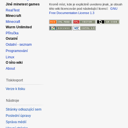
Jiné minetest games
Kromě míst, kde je explicitně uvedeno jinak, je obsah
této wiki licencován pod následující licencí:
GNU
RealTest
Free Documentation License 1.3
Minecraft
Minecraft
Wurm Unlimited
Příručka
Ostatní
Ostatní - seznam
Programování
Linux
O této wiki
About
Tisk/export
Verze k tisku
Nástroje
Stránky odkazující sem
Poslední úpravy
Správa médií