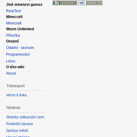
Jiné minetest games
RealTest
Minecraft
Minecraft
Wurm Unlimited
Příručka
Ostatní
Ostatní - seznam
Programování
Linux
O této wiki
About
Tisk/export
Verze k tisku
Nástroje
Stránky odkazující sem
Poslední úpravy
Správa médií