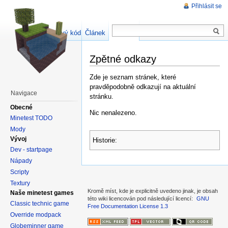
Přihlásit se
Zdrojový kód stránky
Článek
Diskuse
Zpětné odkazy
Zde je seznam stránek, které
pravděpodobně odkazují na aktuální
Navigace
stránku.
Obecné
Nic nenalezeno.
Minetest TODO
Mody
Vývoj
Historie:
Dev - startpage
Nápady
Scripty
Textury
Kromě míst, kde je explicitně uvedeno jinak, je obsah
Naše minetest games
této wiki licencován pod následující licencí:
GNU
Classic technic game
Free Documentation License 1.3
Override modpack
Globeminner game