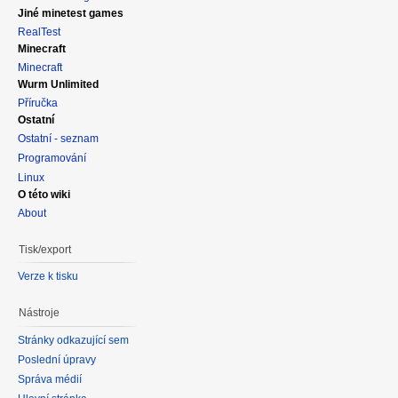
Jiné minetest games
RealTest
Minecraft
Minecraft
Wurm Unlimited
Příručka
Ostatní
Ostatní - seznam
Programování
Linux
O této wiki
About
Tisk/export
Verze k tisku
Nástroje
Stránky odkazující sem
Poslední úpravy
Správa médií