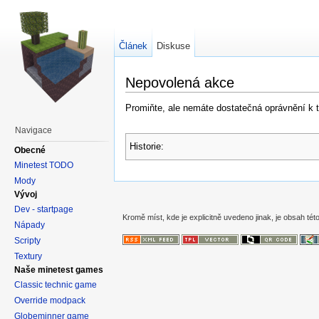
Článek
Diskuse
Nepovolená akce
Promiňte, ale nemáte dostatečná oprávnění k té
Navigace
Historie:
Obecné
Minetest TODO
Mody
Vývoj
Dev - startpage
Kromě míst, kde je explicitně uvedeno jinak, je obsah této
Nápady
Scripty
Textury
Naše minetest games
Classic technic game
Override modpack
Globeminner game