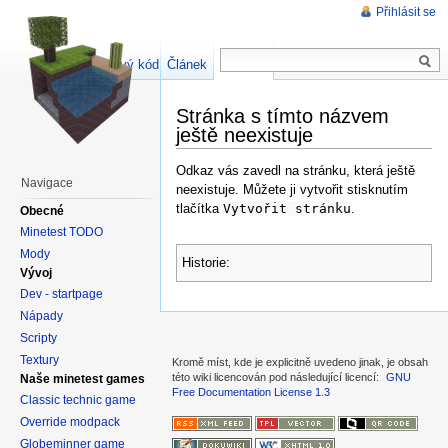
Přihlásit se
Zdrojový kód stránky
Článek
Diskuse
Stránka s tímto názvem
ještě neexistuje
Odkaz vás zavedl na stránku, která ještě
Navigace
neexistuje. Můžete ji vytvořit stisknutím
tlačítka
Vytvořit stránku
.
Obecné
Minetest TODO
Mody
Historie:
Vývoj
Dev - startpage
Nápady
Scripty
Textury
Kromě míst, kde je explicitně uvedeno jinak, je obsah
této wiki licencován pod následující licencí:
GNU
Naše minetest games
Free Documentation License 1.3
Classic technic game
Override modpack
Globeminner game