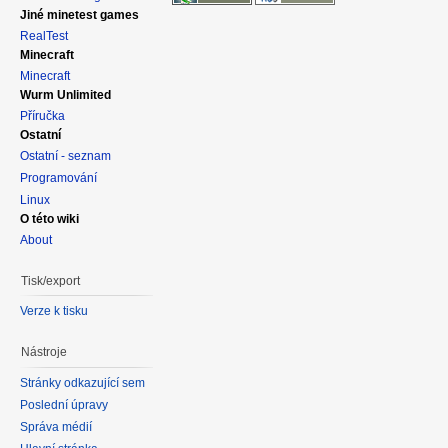
Jiné minetest games
RealTest
Minecraft
Minecraft
Wurm Unlimited
Příručka
Ostatní
Ostatní - seznam
Programování
Linux
O této wiki
About
Tisk/export
Verze k tisku
Nástroje
Stránky odkazující sem
Poslední úpravy
Správa médií