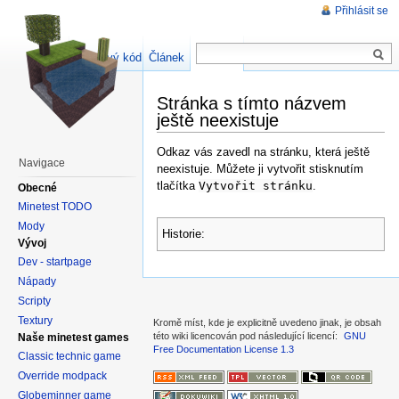
Přihlásit se
Zdrojový kód stránky
Článek
Diskuse
Stránka s tímto názvem
ještě neexistuje
Odkaz vás zavedl na stránku, která ještě
Navigace
neexistuje. Můžete ji vytvořit stisknutím
tlačítka
Vytvořit stránku
.
Obecné
Minetest TODO
Mody
Historie:
Vývoj
Dev - startpage
Nápady
Scripty
Textury
Kromě míst, kde je explicitně uvedeno jinak, je obsah
této wiki licencován pod následující licencí:
GNU
Naše minetest games
Free Documentation License 1.3
Classic technic game
Override modpack
Globeminner game