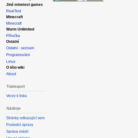
Jiné minetest games
RealTest
Minecraft
Minecraft
Wurm Unlimited
Příručka
Ostatní
Ostatní - seznam
Programování
Linux
O této wiki
About
Tisk/export
Verze k tisku
Nástroje
Stránky odkazující sem
Poslední úpravy
Správa médií