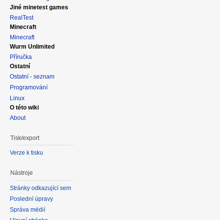
Jiné minetest games
RealTest
Minecraft
Minecraft
Wurm Unlimited
Příručka
Ostatní
Ostatní - seznam
Programování
Linux
O této wiki
About
Tisk/export
Verze k tisku
Nástroje
Stránky odkazující sem
Poslední úpravy
Správa médií