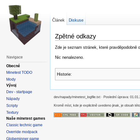
Článek
Diskuse
Zpětné odkazy
Zde je seznam stránek, které pravděpodobně od
Nic nenalezeno.
Navigace
Obecné
Minetest TODO
Historie:
Mody
Vývoj
Dev - startpage
dev/napady/minetest_logfile.txt · Poslední úprava: 01.01.
Nápady
Scripty
Kromě míst, kde je explicitně uvedeno jinak, je obsah této
Textury
Naše minetest games
Classic technic game
Override modpack
Globeminner game