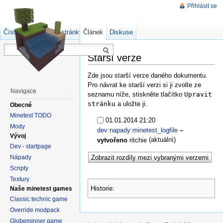
Přihlásit se
Číst
Zdrojový kód stránky
Článek
Starší verze
Diskuse
Starší verze
Zde jsou starší verze daného dokumentu.
Pro návrat ke starší verzi si ji zvolte ze
Navigace
seznamu níže, stiskněte tlačítko
Upravit
stránku
a uložte ji.
Obecné
Minetest TODO
01.01.2014 21:20
Mody
dev:napady:minetest_logfile
–
Vývoj
(aktuální)
vytvořeno
ritchie
Dev - startpage
Nápady
Scripty
Textury
Historie:
Naše minetest games
Classic technic game
Override modpack
Globeminner game