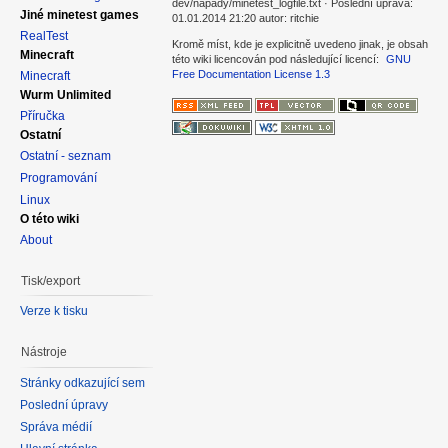
dev/napady/minetest_logfile.txt · Poslední úprava:
Jiné minetest games
01.01.2014 21:20 autor: ritchie
RealTest
Kromě míst, kde je explicitně uvedeno jinak, je obsah
Minecraft
této wiki licencován pod následující licencí:
GNU
Free Documentation License 1.3
Minecraft
Wurm Unlimited
Příručka
Ostatní
Ostatní - seznam
Programování
Linux
O této wiki
About
Tisk/export
Verze k tisku
Nástroje
Stránky odkazující sem
Poslední úpravy
Správa médií