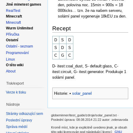
Jiné minetest games
den, polovina noc. 15min = 900s = 18
000ticks… tzn. že na našem serveru,
RealTest
solární panel vygeneruje 18kEU za den.
Minecraft
Minecraft
Recept
Wurm Unlimited
Příručka
D
S
D
Ostatní
Ostatní - seznam
S
D
S
Programování
C
G
C
Linux
O této wiki
D- itest:coal_dust, S- default:glass, C-
About
itest:circuit, G- itest:generator. Produkuje 1
solární panel.
Tisk/export
Verze k tisku
Historie:
•
solar_panel
Nástroje
Stránky odkazující sem
globeminner/itest_guide/zdroje/solar_panel.txt ·
Poslední úprava: 08.08.2014 21:22 autor: zelenavoda
Poslední úpravy
Správa médií
Kromě míst, kde je explicitně uvedeno jinak, je obsah
této wiki licencován pod následující licencí:
GNU