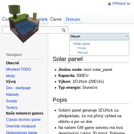
Přihlásit se
Číst
Zdrojový kód stránky
Článek
Starší verze
Diskuse
−
Obsah
Solar panel
Popis
Recept
Navigace
Solar panel
Obecné
Minetest TODO
Jméno node:
itest:solar_panel
Kapacita:
500EU
Mody
Výkon:
1EU/tick (20EU/s)
Vývoj
Typ energie:
Sluneční
Dev - startpage
Nápady
Popis
Scripty
Textury
Solární panel generuje 1EU/tick za
Naše minetest games
předpokladu, že má přímý výhled na
Classic technic game
oblohu a jen ve dne.
Override modpack
Na našem GM game serveru má trvá
Globeminner game
denní/noční cyklus 30 minut. Polovina