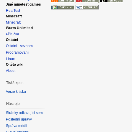
Jiné minetest games
RealTest
Minecraft
Minecraft
Wurm Unlimited
Příručka
Ostatní
Ostatní - seznam
Programování
Linux
O této wiki
About
Tisk/export
Verze k tisku
Nástroje
Stránky odkazující sem
Poslední úpravy
Správa médií