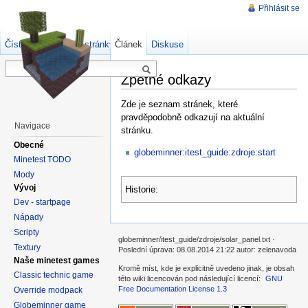
Přihlásit se
Číst
Zdrojový kód stránky
Článek
Starší verze
Diskuse
Zpětné odkazy
Zde je seznam stránek, které
pravděpodobně odkazují na aktuální
Navigace
stránku.
Obecné
globeminner:itest_guide:zdroje:start
Minetest TODO
Mody
Vývoj
Historie:
Dev - startpage
Nápady
Scripty
globeminner/itest_guide/zdroje/solar_panel.txt ·
Textury
Poslední úprava: 08.08.2014 21:22 autor: zelenavoda
Naše minetest games
Kromě míst, kde je explicitně uvedeno jinak, je obsah
Classic technic game
této wiki licencován pod následující licencí:
GNU
Free Documentation License 1.3
Override modpack
Globeminner game