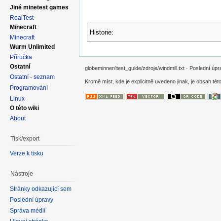
Jiné minetest games
RealTest
Minecraft
Historie:
Minecraft
Wurm Unlimited
Příručka
Ostatní
globeminner/itest_guide/zdroje/windmill.txt · Poslední ú
Ostatní - seznam
Kromě míst, kde je explicitně uvedeno jinak, je obsah této
Programování
Linux
O této wiki
About
Tisk/export
Verze k tisku
Nástroje
Stránky odkazující sem
Poslední úpravy
Správa médií