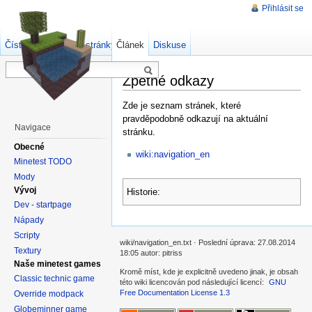
Přihlásit se
Číst
Zdrojový kód stránky
Článek
Starší verze
Diskuse
Zpětné odkazy
Zde je seznam stránek, které
pravděpodobně odkazují na aktuální
Navigace
stránku.
Obecné
wiki:navigation_en
Minetest TODO
Mody
Vývoj
Historie:
Dev - startpage
Nápady
Scripty
wiki/navigation_en.txt · Poslední úprava: 27.08.2014
Textury
18:05 autor: pitriss
Naše minetest games
Kromě míst, kde je explicitně uvedeno jinak, je obsah
Classic technic game
této wiki licencován pod následující licencí:
GNU
Free Documentation License 1.3
Override modpack
Globeminner game