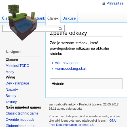
Přihlásit se
Číst
Zdrojový kód stránky
Článek
Starší verze
Diskuse
Zpětné odkazy
Zde je seznam stránek, které
pravděpodobně odkazují na aktuální
Navigace
stránku.
Obecné
wiki:navigation
Minetest TODO
wurm:cooking:start
Mody
Vývoj
Dev - startpage
Historie:
Nápady
Scripty
Textury
wurm/about/start.txt · Poslední úprava: 22.05.2017
Naše minetest games
16:11 autor: zelenavoda
Classic technic game
Kromě míst, kde je explicitně uvedeno jinak, je obsah
Override modpack
této wiki licencován pod následující licencí:
GNU
Free Documentation License 1.3
Globeminner game