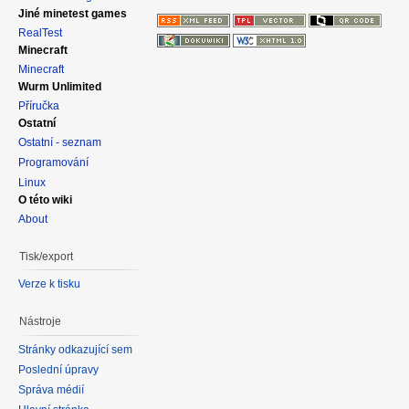
Jiné minetest games
RealTest
Minecraft
Minecraft
Wurm Unlimited
Příručka
Ostatní
Ostatní - seznam
Programování
Linux
O této wiki
About
Tisk/export
Verze k tisku
Nástroje
Stránky odkazující sem
Poslední úpravy
Správa médií