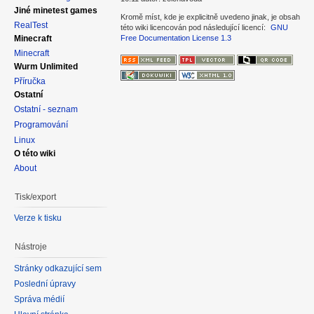
Jiné minetest games
Kromě míst, kde je explicitně uvedeno jinak, je obsah
RealTest
této wiki licencován pod následující licencí:
GNU
Minecraft
Free Documentation License 1.3
Minecraft
Wurm Unlimited
Příručka
Ostatní
Ostatní - seznam
Programování
Linux
O této wiki
About
Tisk/export
Verze k tisku
Nástroje
Stránky odkazující sem
Poslední úpravy
Správa médií