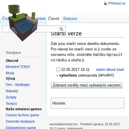
Přihlásit se
Číst
Zdrojový kód stránky
Článek
Starší verze
Diskuse
Starší verze
Zde jsou starší verze daného dokumentu.
Pro návrat ke starší verzi si ji zvolte ze
Navigace
seznamu níže, stiskněte tlačítko
Upravit
stránku
a uložte ji.
Obecné
Minetest TODO
22.05.2017 16:11
wurm:about:start
Mody
(aktuální)
– vytvořeno
zelenavoda
Vývoj
Dev - startpage
Nápady
Scripty
Historie:
Textury
Naše minetest games
Classic technic game
Override modpack
wurm/about/start.txt · Poslední úprava: 22.05.2017
Globeminner game
16:11 autor: zelenavoda