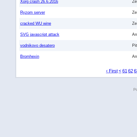
Xorg crash 26.6.2016
Ze
Ryzom server
Ze
cracked WU wine
Ze
SVG javascript attack
An
vodnikovo desatero
Pit
Bromhexin
An
‹ First
<
61
62
6
P