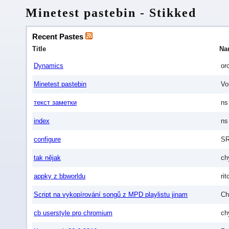
Minetest pastebin - Stikked
Recent Pastes
Title
Na
Dynamics
or
Minetest pastebin
Vo
текст заметки
ns
index
ns
configure
SR
tak nějak
ch
appky z bbworldu
rit
Script na vykopírování songů z MPD playlistu jinam
Ch
cb userstyle pro chromium
ch